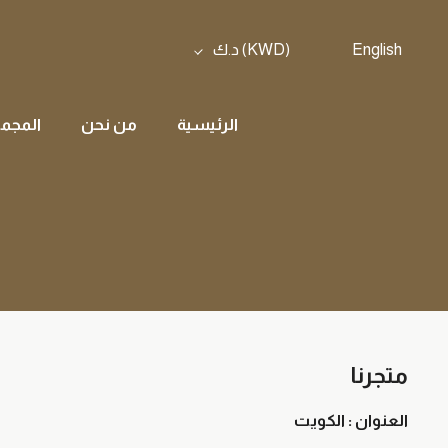
English
(KWD)
د.ك
الرئيسية
من نحن
المجمو
متجرنا
العنوان : الكويت