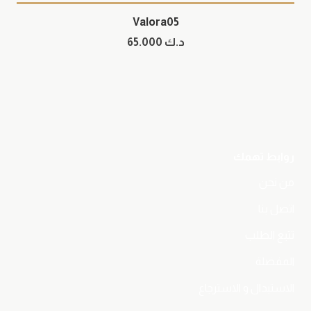
Valora05
د.ك
65.000
روابط تهمك
من نحن
اتصل بنا
تتبع الطلب
المفضلة
الاستبدال و الاسترجاع