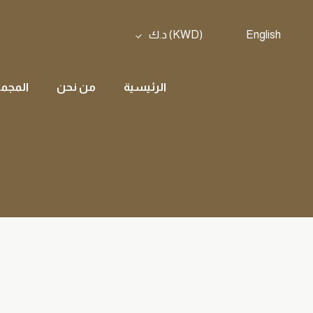
English
(KWD)
د.ك
الرئيسية
من نحن
المجمو