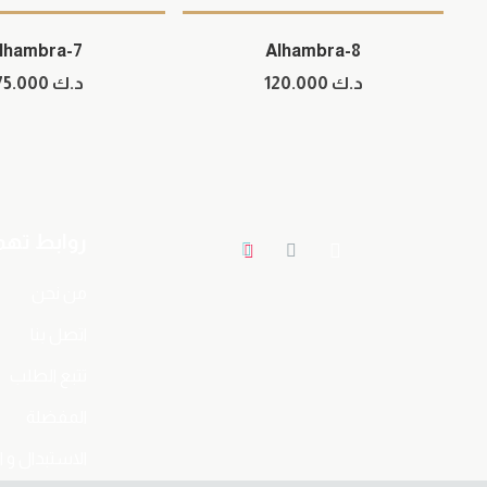
lhambra-7
Alhambra-8
د.ك
120.000
د.ك
175.000
روابط ته
من نحن
اتصل بنا
تتبع الطلب
المفضلة
الاستبدال و ا