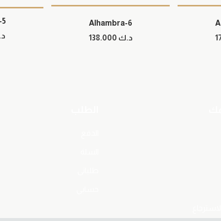
-5
Alhambra-6
A
د.
د.ك
138.000
مك
الطلب
الدفع
السلة
طلباتى
حسابي
لاسترجاع