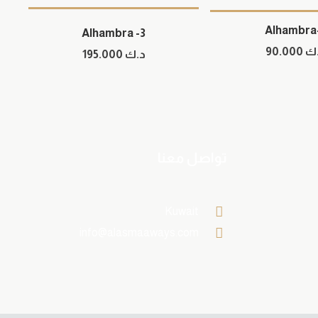
Alhambra
Alhambra -3
ك
90.000
د.ك
195.000
تواصل معنا
Kuwait
info@alasmaaways.com