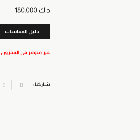
د.ك
180.000
دليل المقاسات
غير متوفر في المخزون
شاركنا :