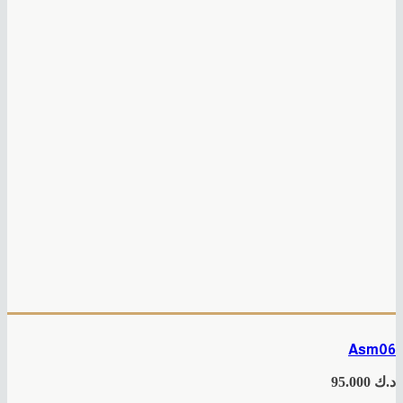
Asm06
د.ك
95.000