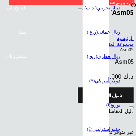
غير متوفر في المخزون
دينار بحريني
(.د.ب)
المنتج
إلى
Asm05
ريال عماني
(ر.ع.)
سلة
الرئيسية
مجموعة المناسبات
Asm05
ريال قطري
(ر.ق)
مشترياتك.
Asm05
د.ك
95.000
دولار أمريكي
($)
دليل المقاسات
يورو
(€)
دليل المقاسات
جنيه إسترليني
(£)
غير متوفر في المخزون