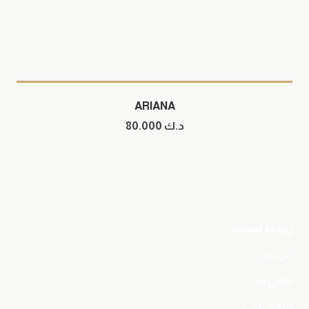
ARIANA
د.ك
80.000
روابط تهمك
من نحن
اتصل بنا
تتبع الطلب