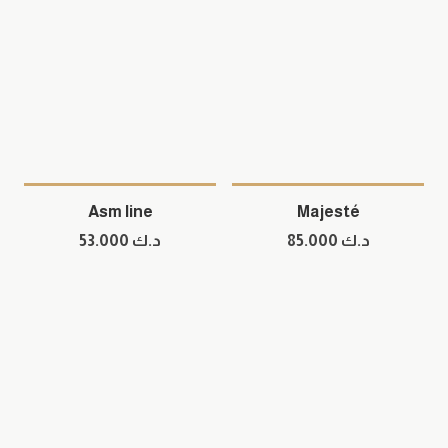
Asm line
Majesté
د.ك
85.000
د.ك
53.000